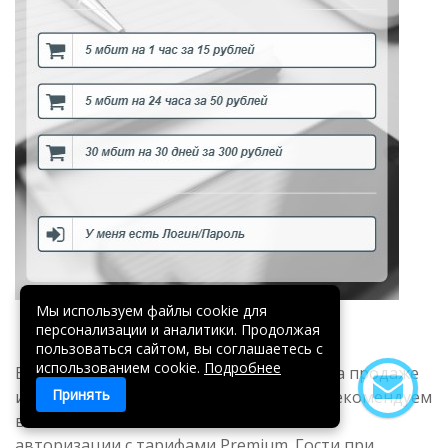
Мы используем файлы cookie для
персонализации и аналитики. Продолжая
пользоваться сайтом, вы соглашаетесь с
использованием cookie.
Подробнее
В случаях, когда вы хотите заработать на продаже
Принять
интернета в общественном месте, мы рекомендуем
воспользоваться нашей системой Wi-Fi
авторизации с тарифами Premium. Гости при